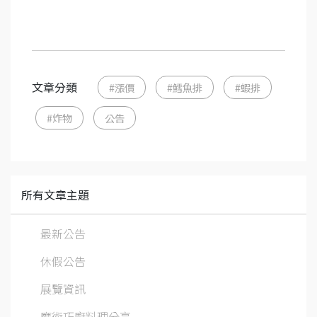
文章分類
#漲價
#鱈魚排
#蝦排
#炸物
公告
所有文章主題
最新公告
休假公告
展覽資訊
魔術巧廚料理分享