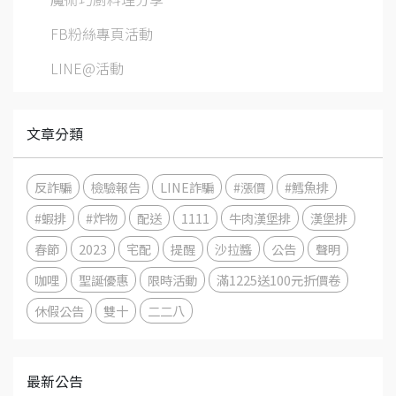
FB粉絲專頁活動
LINE@活動
文章分類
反詐騙
檢驗報告
LINE詐騙
#漲價
#鱈魚排
#蝦排
#炸物
配送
1111
牛肉漢堡排
漢堡排
春節
2023
宅配
提醒
沙拉醬
公告
聲明
咖哩
聖誕優惠
限時活動
滿1225送100元折價卷
休假公告
雙十
二二八
最新公告