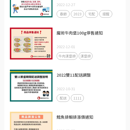
2022-12-27
春節
2023
宅配
提醒
魔術牛肉堡100g停售通知
2022-12-01
牛肉漢堡排
漢堡排
2022雙11配送調整
2022-10-31
配送
1111
鱈魚排蝦排漲價通知