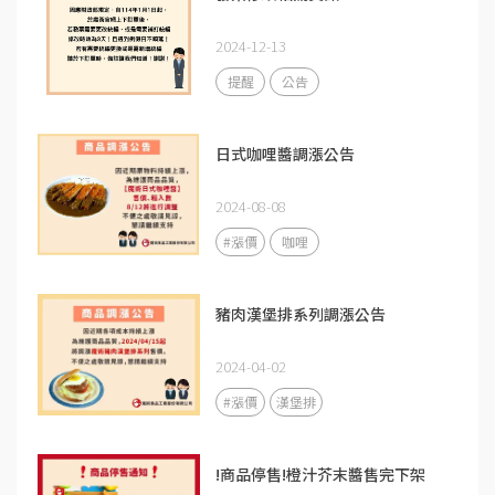
2024-12-13
提醒
公告
日式咖哩醬調漲公告
2024-08-08
#漲價
咖哩
豬肉漢堡排系列調漲公告
2024-04-02
#漲價
漢堡排
!商品停售!橙汁芥末醬售完下架