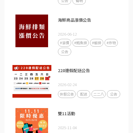
公告
聲明
海鮮商品漲價公告
2026-06-12
#漲價
#鱈魚排
#蝦排
#炸物
公告
228連假配送公告
2026-02-24
休假公告
配送
二二八
公告
雙11活動
2025-11-04