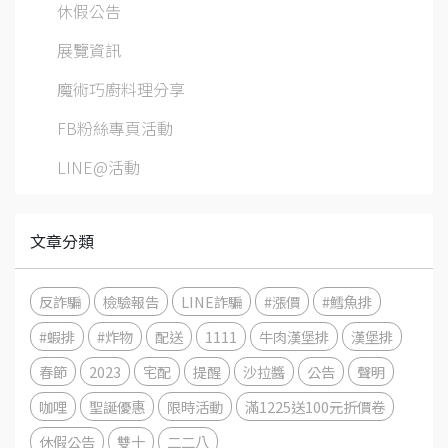
休假公告
展覽資訊
魔術巧廚料理分享
FB粉絲專頁活動
LINE@活動
文章分類
反詐騙
檢驗報告
LINE詐騙
#漲價
#鱈魚排
#蝦排
#炸物
配送
1111
牛肉漢堡排
漢堡排
春節
2023
宅配
提醒
沙拉醬
公告
聲明
咖哩
聖誕優惠
限時活動
滿1225送100元折價卷
休假公告
雙十
二二八